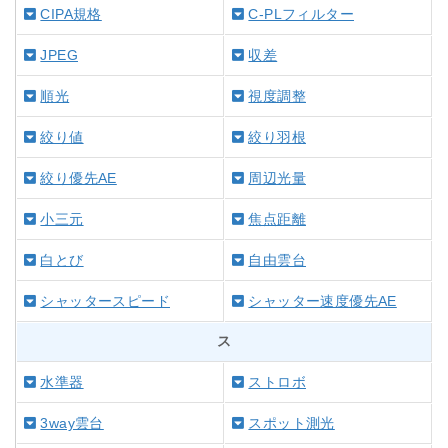
CIPA規格
C-PLフィルター
JPEG
収差
順光
視度調整
絞り値
絞り羽根
絞り優先AE
周辺光量
小三元
焦点距離
白とび
自由雲台
シャッタースピード
シャッター速度優先AE
ス
水準器
ストロボ
3way雲台
スポット測光