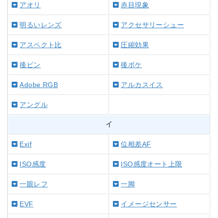
アオリ
赤目現象
明るいレンズ
アクセサリーシュー
アスペクト比
圧縮効果
後ピン
後ボケ
Adobe RGB
アルカスイス
アングル
イ
Exif
位相差AF
ISO感度
ISO感度オート上限
一眼レフ
一脚
EVF
イメージセンサー