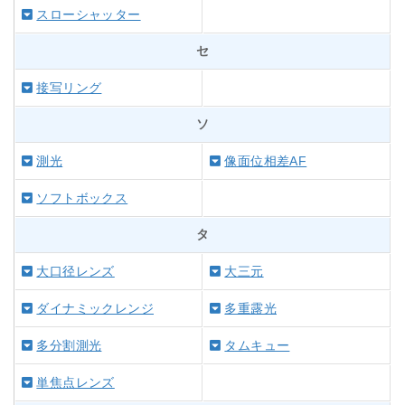
スローシャッター
セ
接写リング
ソ
測光
像面位相差AF
ソフトボックス
タ
大口径レンズ
大三元
ダイナミックレンジ
多重露光
多分割測光
タムキュー
単焦点レンズ