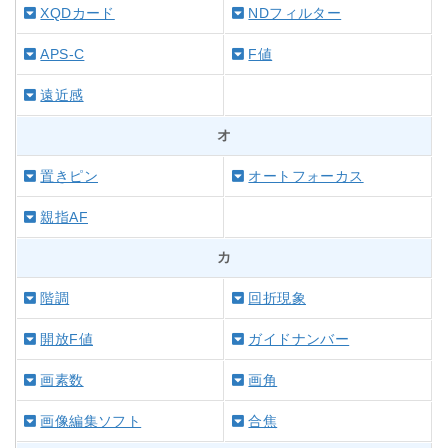
XQDカード
NDフィルター
APS-C
F値
遠近感
オ
置きピン
オートフォーカス
親指AF
カ
階調
回折現象
開放F値
ガイドナンバー
画素数
画角
画像編集ソフト
合焦