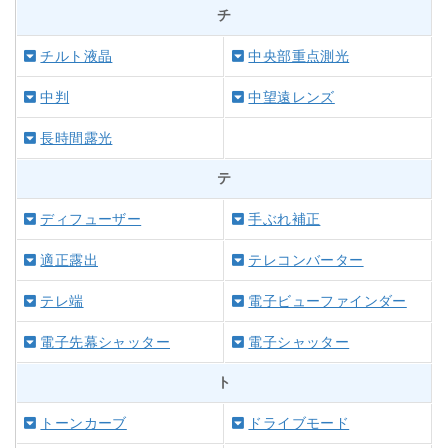
チ
チルト液晶
中央部重点測光
中判
中望遠レンズ
長時間露光
テ
ディフューザー
手ぶれ補正
適正露出
テレコンバーター
テレ端
電子ビューファインダー
電子先幕シャッター
電子シャッター
ト
トーンカーブ
ドライブモード