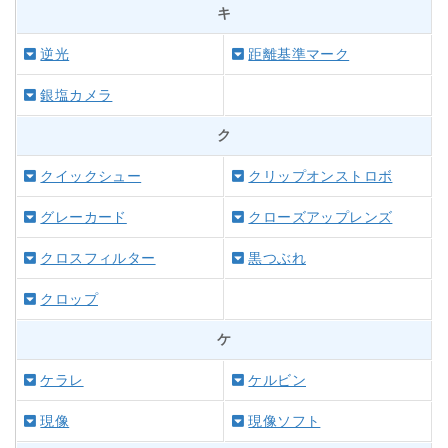
キ
逆光
距離基準マーク
銀塩カメラ
ク
クイックシュー
クリップオンストロボ
グレーカード
クローズアップレンズ
クロスフィルター
黒つぶれ
クロップ
ケ
ケラレ
ケルビン
現像
現像ソフト