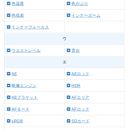
色温度
色かぶり
色収差
インナーズーム
インナーフォーカス
ウ
ウエストレベル
雲台
エ
AE
AEロック
映像エンジン
HDR
AEブラケット
AFエリア
AFモード
AFロック
sRGB
SDカード