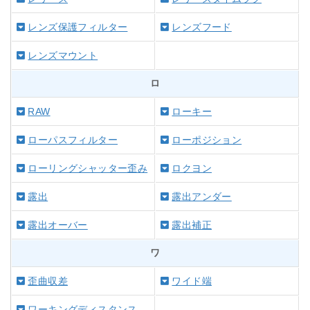
レンズ保護フィルター
レンズフード
レンズマウント
ロ
RAW
ローキー
ローパスフィルター
ローポジション
ローリングシャッター歪み
ロクヨン
露出
露出アンダー
露出オーバー
露出補正
ワ
歪曲収差
ワイド端
ワーキングディスタンス