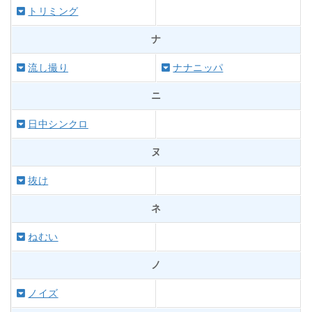
トリミング
ナ
流し撮り
ナナニッパ
ニ
日中シンクロ
ヌ
抜け
ネ
ねむい
ノ
ノイズ