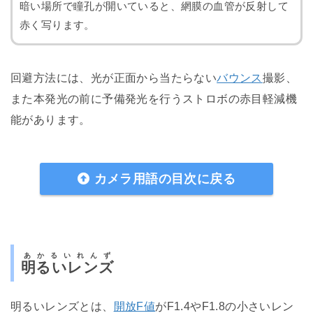
暗い場所で瞳孔が開いていると、網膜の血管が反射して
赤く写ります。
回避方法には、光が正面から当たらない
バウンス
撮影、
また本発光の前に予備発光を行うストロボの赤目軽減機
能があります。
カメラ用語の目次に戻る
あかるいれんず
明るいレンズ
明るいレンズとは、
開放F値
がF1.4やF1.8の小さいレン