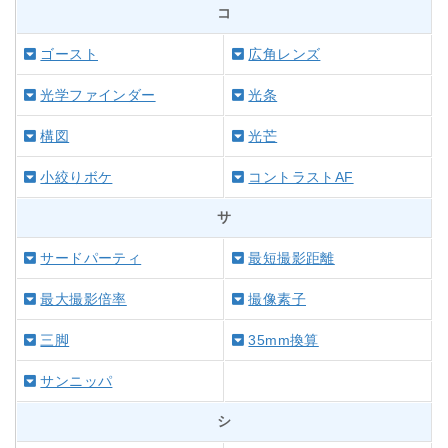
コ
ゴースト
広角レンズ
光学ファインダー
光条
構図
光芒
小絞りボケ
コントラストAF
サ
サードパーティ
最短撮影距離
最大撮影倍率
撮像素子
三脚
35mm換算
サンニッパ
シ