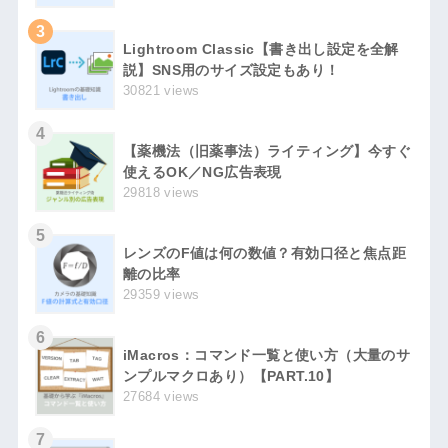
3
Lightroom Classic【書き出し設定を全解
説】SNS用のサイズ設定もあり！
30821 views
4
【薬機法（旧薬事法）ライティング】今すぐ
使えるOK／NG広告表現
29818 views
5
レンズのF値は何の数値？有効口径と焦点距
離の比率
29359 views
6
iMacros：コマンド一覧と使い方（大量のサ
ンプルマクロあり）【PART.10】
27684 views
7