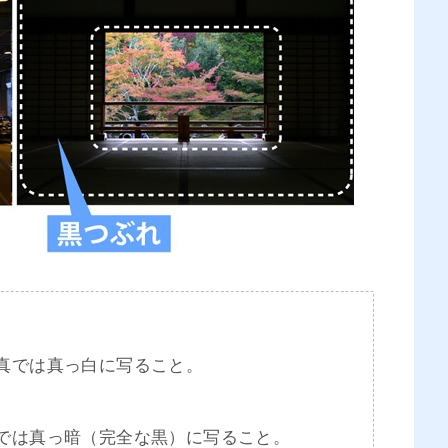
真では真っ白に写ること。
では真っ暗（完全な黒）に写ること。