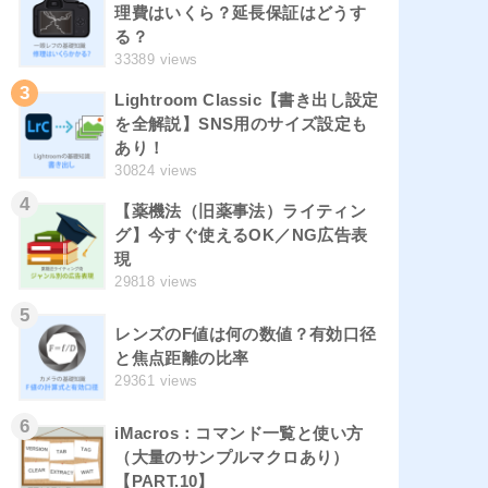
理費はいくら？延長保証はどうす
る？
33389 views
3
Lightroom Classic【書き出し設定
を全解説】SNS用のサイズ設定も
あり！
30824 views
4
【薬機法（旧薬事法）ライティン
グ】今すぐ使えるOK／NG広告表
現
29818 views
5
レンズのF値は何の数値？有効口径
と焦点距離の比率
29361 views
6
iMacros：コマンド一覧と使い方
（大量のサンプルマクロあり）
【PART.10】