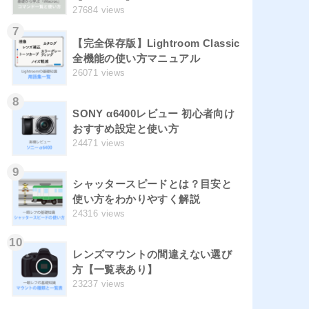
27684 views
7
【完全保存版】Lightroom Classic
全機能の使い方マニュアル
26071 views
8
SONY α6400レビュー 初心者向け
おすすめ設定と使い方
24471 views
9
シャッタースピードとは？目安と
使い方をわかりやすく解説
24316 views
10
レンズマウントの間違えない選び
方【一覧表あり】
23237 views