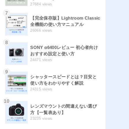
27684 views
7
【完全保存版】Lightroom Classic
全機能の使い方マニュアル
26066 views
8
SONY α6400レビュー 初心者向け
おすすめ設定と使い方
24471 views
9
シャッタースピードとは？目安と
使い方をわかりやすく解説
24315 views
10
レンズマウントの間違えない選び
方【一覧表あり】
23235 views