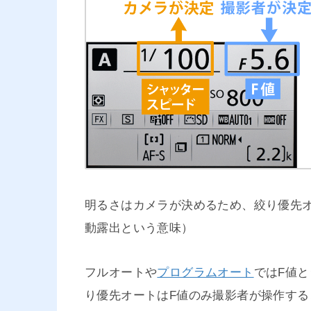
明るさはカメラが決めるため、絞り優先
動露出という意味）
フルオートや
プログラムオート
ではF値
り優先オートはF値のみ撮影者が操作する