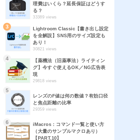
理費はいくら？延長保証はどうす
る？
33389 views
3
Lightroom Classic【書き出し設定
を全解説】SNS用のサイズ設定も
あり！
30821 views
4
【薬機法（旧薬事法）ライティン
グ】今すぐ使えるOK／NG広告表
現
29818 views
5
レンズのF値は何の数値？有効口径
と焦点距離の比率
29359 views
6
iMacros：コマンド一覧と使い方
（大量のサンプルマクロあり）
【PART.10】