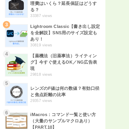
理費はいくら？延長保証はどうす
る？
33387 views
3
Lightroom Classic【書き出し設定
を全解説】SNS用のサイズ設定も
あり！
30819 views
4
【薬機法（旧薬事法）ライティン
グ】今すぐ使えるOK／NG広告表
現
29818 views
5
レンズのF値は何の数値？有効口径
と焦点距離の比率
29357 views
6
iMacros：コマンド一覧と使い方
（大量のサンプルマクロあり）
【PART.10】