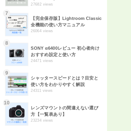
27682 views
7
【完全保存版】Lightroom Classic
全機能の使い方マニュアル
26064 views
8
SONY α6400レビュー 初心者向け
おすすめ設定と使い方
24471 views
9
シャッタースピードとは？目安と
使い方をわかりやすく解説
24311 views
10
レンズマウントの間違えない選び
方【一覧表あり】
23234 views