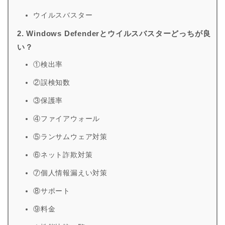
ウイルスバスター
2. Windows Defenderとウイルスバスターどっちが良
い？
①検出率
②誤検知数
③保護率
④ファイアウォール
⑤ランサムウェア対策
⑥ネット詐欺対策
⑦個人情報漏えい対策
⑧サポート
⑨料金