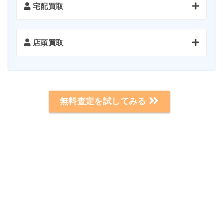
宅配買取
訪問
1
店頭買取
宅配キットの有無
1
来店
1
無料査定を試してみる
お支払い
2
宅配キットの受け取り
2
公式サイト
発送
3
査定
2