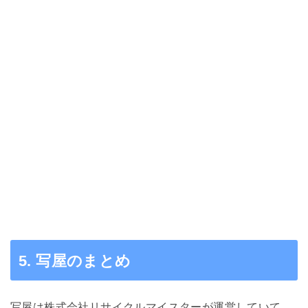
支払い
3
査定結果連絡
4
5. 写屋のまとめ
写屋は株式会社リサイクルマイスターが運営していて、