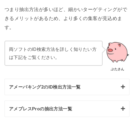
つまり抽出方法が多いほど、細かいターゲティングがで
きるメリットがあるため、より多くの集客が見込めま
す。
両ソフトのID検索方法を詳しく知りたい方
は下記をご覧ください。
ぶたさん
アメーバキング2のID検出方法一覧
・ ランキング（月間総合）
アメプレスProの抽出方法一覧
・ Ameba公式ジャンル（総合ランキング）
・ Ameba公式ジャンル（新着記事）
・ 読者になったブログ
・ 記事検索