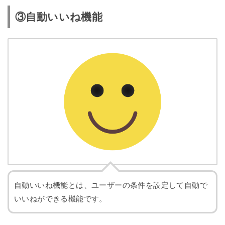
・ あなたのブログの読者
・ 記事新着検索
・ 他人の読者
・ タイトル検索
③自動いいね機能
・ 他人のお気に入りブログ
・ ハッシュタグ記事検索
・ 他人のブログにいいね！した人
・ ハッシュタグ人気検索
・ 他人のペタ帳
・ プロフィール検索
・ 他人のアメンバー（承認した人）
ID抽出方法
・ 指定IDの読者
ID抽出方法
・ 他人のアメンバー（承認してくれた人）
・ 指定IDのお気に入り
・ ついたペタ
・ デイリー総合
・ つけたペタ
・ 月間総合
・ いいね！してくれた人
・ 指定IDについたいいね
・ アメンバー（承認した人）
・ ジャンル別
・ アメンバー（承認してくれた人）
・ キーワード
・ アメーバなう（フォローしている人）
・ アメーバなう（フォローされている人）
・ グルっぽ
・ キーワード
自動いいね機能とは、ユーザーの条件を設定して自動で
・ ハッシュタグ（ランキング）
いいねができる機能です。