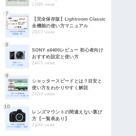
27685 views
7
【完全保存版】Lightroom Classic
全機能の使い方マニュアル
26072 views
8
SONY α6400レビュー 初心者向け
おすすめ設定と使い方
24475 views
9
シャッタースピードとは？目安と
使い方をわかりやすく解説
24318 views
10
レンズマウントの間違えない選び
方【一覧表あり】
23240 views