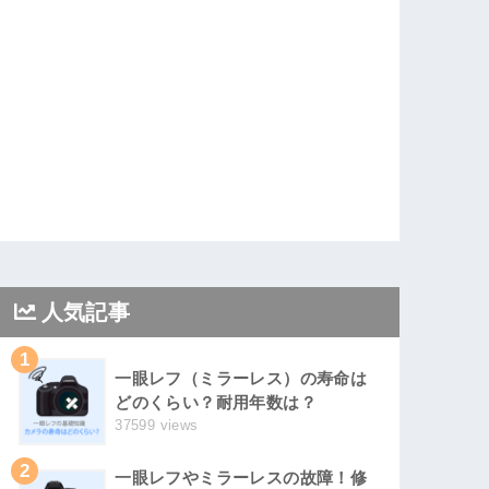
人気記事
1
一眼レフ（ミラーレス）の寿命は
どのくらい？耐用年数は？
37599 views
2
一眼レフやミラーレスの故障！修