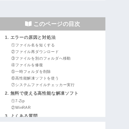
このページの目次
1. エラーの原因と対処法
①ファイル名を短くする
②ファイル再ダウンロード
③ファイルを別のフォルダへ移動
④ファイルを修復
⑤一時フォルダを削除
⑥高性能解凍ソフトを使う
⑦システムファイルチェッカー実行
2. 無料で使える高性能な解凍ソフト
①7-Zip
②WinRAR
3. よくある質問
パスってなに？