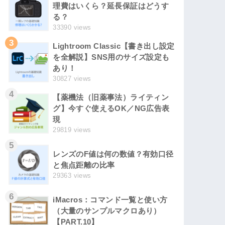
理費はいくら？延長保証はどうす
る？
33390 views
3
Lightroom Classic【書き出し設定
を全解説】SNS用のサイズ設定も
あり！
30827 views
4
【薬機法（旧薬事法）ライティン
グ】今すぐ使えるOK／NG広告表
現
29819 views
5
レンズのF値は何の数値？有効口径
と焦点距離の比率
29363 views
6
iMacros：コマンド一覧と使い方
（大量のサンプルマクロあり）
【PART.10】