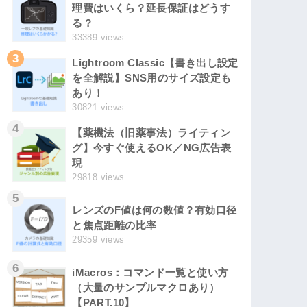
理費はいくら？延長保証はどうす
る？
33389 views
3
Lightroom Classic【書き出し設定
を全解説】SNS用のサイズ設定も
あり！
30821 views
4
【薬機法（旧薬事法）ライティン
グ】今すぐ使えるOK／NG広告表
現
29818 views
5
レンズのF値は何の数値？有効口径
と焦点距離の比率
29359 views
6
iMacros：コマンド一覧と使い方
（大量のサンプルマクロあり）
【PART.10】