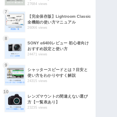
27684 views
7
【完全保存版】Lightroom Classic
全機能の使い方マニュアル
26066 views
8
SONY α6400レビュー 初心者向け
おすすめ設定と使い方
24471 views
9
シャッタースピードとは？目安と
使い方をわかりやすく解説
24315 views
10
レンズマウントの間違えない選び
方【一覧表あり】
23235 views